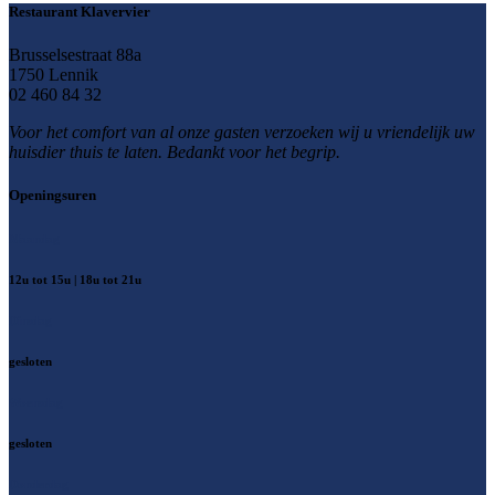
Restaurant Klavervier
Brusselsestraat 88a
1750 Lennik
02 460 84 32
Voor het comfort van al onze gasten verzoeken wij u vriendelijk uw
huisdier thuis te laten. Bedankt voor het begrip.
Openingsuren
Maandag
12u tot 15u | 18u tot 21u
Dinsdag
gesloten
Woensdag
gesloten
Donderdag