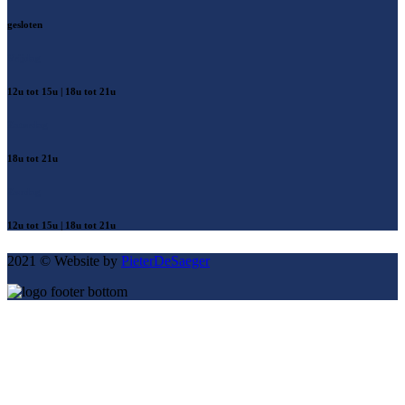
gesloten
Vrijdag
12u tot 15u | 18u tot 21u
Zaterdag
18u tot 21u
Zondag
12u tot 15u | 18u tot 21u
2021 © Website by
PieterDeSaeger