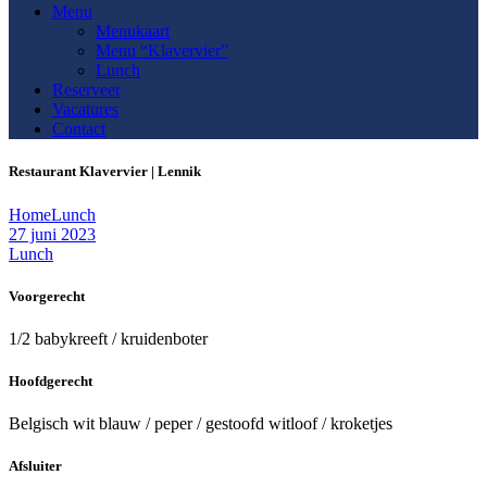
Menu
Menukaart
Menu “Klavervier”
Lunch
Reserveer
Vacatures
Contact
Restaurant Klavervier | Lennik
Home
Lunch
27 juni 2023
Lunch
Voorgerecht
1/2 babykreeft / kruidenboter
Hoofdgerecht
Belgisch wit blauw / peper / gestoofd witloof / kroketjes
Afsluiter